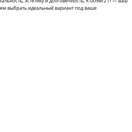
нальность, эстетику и долговечность, К-009м/2 П — ваш
жем выбрать идеальный вариант под ваше