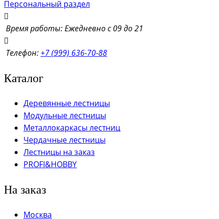
Персональный раздел
прочностью, устойчивостью к нагрузкам и эстетичным
внешним видом. Они гармонично вписываются в
Время работы: Ежедневно с 09 до 21
классический и современный интерьер.
Телефон:
+7 (999) 636-70-88
Как выбрать готовую лестницу
Каталог
высоту от пола до пола;
размер проёма;
Деревянные лестницы
площадь помещения;
Модульные лестницы
угол наклона;
Металлокаркасы лестниц
максимальную нагрузку на ступени;
Чердачные лестницы
тип ограждений и поручней.
Лестницы на заказ
PROFI&HOBBY
Преимущества покупки
На заказ
Более 500 моделей в наличии;
Прямые поставки от ведущих заводов России;
Москва