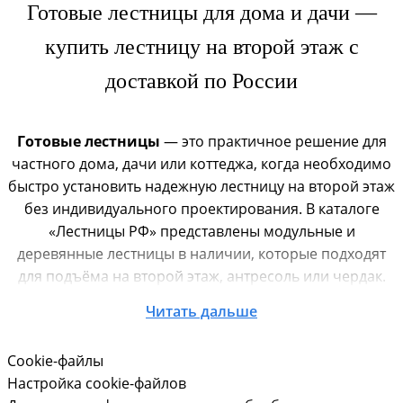
Готовые лестницы для дома и дачи —
купить лестницу на второй этаж с
доставкой по России
Готовые лестницы
— это практичное решение для
частного дома, дачи или коттеджа, когда необходимо
быстро установить надежную лестницу на второй этаж
без индивидуального проектирования. В каталоге
«Лестницы РФ» представлены модульные и
деревянные лестницы в наличии, которые подходят
для подъёма на второй этаж, антресоль или чердак.
Читать дальше
У нас можно
купить готовую лестницу
с доставкой
по всей России. Склады находятся в Москве и
Московской области, средний срок доставки — около
Cookie-файлы
7 дней. Доступна оплата при получении и рассрочка.
Настройка cookie-файлов