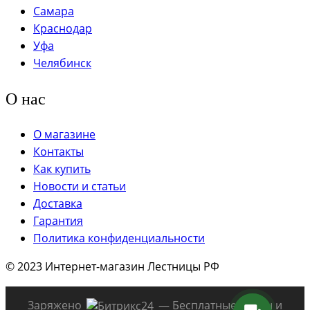
Доставка по всей России;
Самара
Оплата при получении;
Краснодар
Возможность рассрочки;
Уфа
Подробная инструкция для самостоятельной
Челябинск
сборки.
О нас
Купить готовую лестницу на второй этаж — это
быстрый способ установить надежную конструкцию
О магазине
без длительного ожидания изготовления. Выберите
Контакты
подходящую модель и оформите заказ онлайн — мы
Как купить
организуем доставку в ваш регион в кратчайшие
Новости и статьи
сроки.
Доставка
Гарантия
Политика конфиденциальности
© 2023 Интернет-магазин Лестницы РФ
Заряжено
— Бесплатные Сайты и