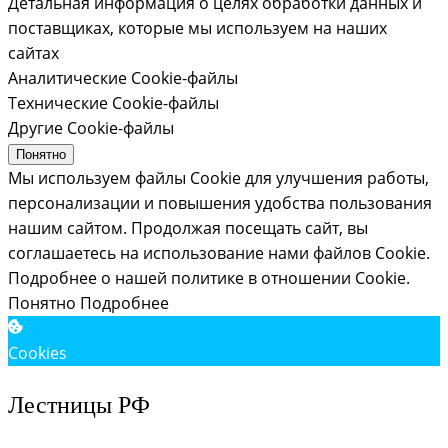
Детальная информация о целях обработки данных и
Модульные лестницы на второй этаж
поставщиках, которые мы используем на наших
сайтах
Модульная лестница
— популярный вариант для
Аналитические Cookie-файлы
домов с ограниченным пространством. Конструкция
Технические Cookie-файлы
собирается из отдельных модулей, что позволяет
Другие Cookie-файлы
адаптировать высоту и конфигурацию под параметры
Понятно
помещения. Такие лестницы подходят для небольших
Мы используем файлы Cookie для улучшения работы,
домов, дач и современных интерьеров.
персонализации и повышения удобства пользования
нашим сайтом. Продолжая посещать сайт, вы
Если вы ищете, где купить модульную лестницу
соглашаетесь на использование нами файлов Cookie.
недорого, в нашем каталоге представлено более 500
Подробнее о нашей политике в отношении Cookie.
моделей в наличии с разной шириной марша, углом
Понятно
Подробнее
подъёма и типом ограждений.
Cookies
Деревянные лестницы для частного дома
Лестницы РФ
Деревянная лестница
из массива — классическое
решение для дома. Лестницы из дерева отличаются