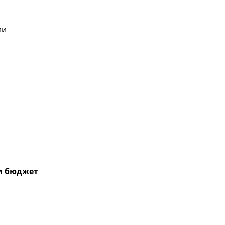
ии
и бюджет